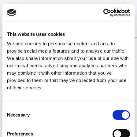
Alle Schoonmaak Diensten
This website uses cookies
We use cookies to personalise content and ads, to
Kies een schoonmaakpakket,
provide social media features and to analyse our traffic.
We also share information about your use of our site with
bekijk direct je offerte en boek ons
our social media, advertising and analytics partners who
online!
may combine it with other information that you’ve
provided to them or that they’ve collected from your use
of their services.
Kies hier een pakket. Achter elke keuze vind je onze
werkzaamheden. Of kies de schoonmaak per uur,
dan mag je het zelf zeggen. Je ziet eerst de prijs
Consent
voordat je gaat bestellen.
Necessary
Selection
Preferences