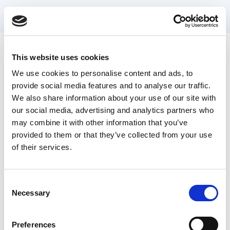
This website uses cookies
Uw huis schoonmaken in
We use cookies to personalise content and ads, to
Naarden - Bussum?
provide social media features and to analyse our traffic.
We also share information about your use of our site with
our social media, advertising and analytics partners who
may combine it with other information that you’ve
provided to them or that they’ve collected from your use
Schoonmaak van uw huis in
of their services.
Naarden-Bussum: Binnen zes klikken
uw huis schoon!
Consent
Schoonmaakwoede verzorgt graag de grondige
Necessary
Selection
schoonmaak van uw huis in Naarden-Bussum.
Vele klanten uit uw buurt staan wij in het voor-en
Preferences